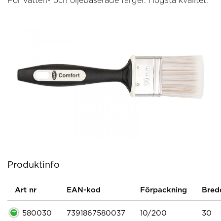
För vatten- och oljebaserade färger. Högsta kvalitet.
Produktinfo
Art nr
EAN-kod
Förpackning
Bred
580030
7391867580037
10/200
30