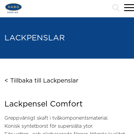
Tips och Råd
Miljö & Kvalitét
Om oss/Kontakt
LACKPENSLAR
< Tillbaka till Lackpenslar
Lackpensel Comfort
Greppvänligt skaft i tvåkomponentsmaterial.
Konisk syntetborst för supersläta ytor.