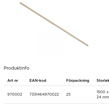
Produktinfo
Art nr
EAN-kod
Förpackning
Storle
1500 x
970002
7331464970022
25
24 m