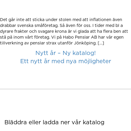
Tips och Råd
Miljö & Kvalitét
Det går inte att sticka under stolen med att inflationen även
Om oss/Kontakt
drabbar svenska småföretag. Så även för oss. I tider med bl a
dyrare frakter och svagare krona är vi glada att ha flera ben att
stå på inom vårt företag. Vi på Habo Penslar AB har vår egen
tillverkning av penslar strax utanför Jönköping. […]
Inläggsnavigering
Nytt år – Ny katalog!
Ett nytt år med nya möjligheter
Bläddra eller ladda ner vår katalog