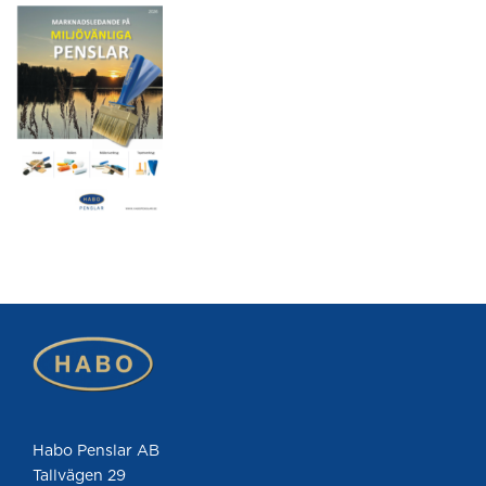
Habo Penslar AB
Tallvägen 29