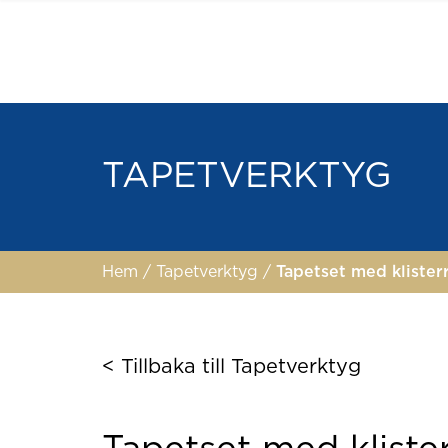
TAPETVERKTYG
Hem
/
Tapetverktyg
/
Tapetset med klisterr
< Tillbaka till Tapetverktyg