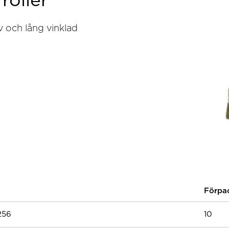
roller
iv och lång vinklad
Förpa
256
10