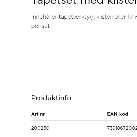
Tapetset med klister
Innehåller tapetverktyg, klisterroller, kn
pensel.
Produktinfo
Art nr
EAN-kod
200250
7391867200